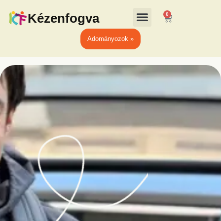
Kézenfogva
0
Adományozok »