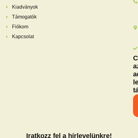
Kiadványok
Támogatók
Fiókom
Kapcsolat
C
a
a
l
t
Iratkozz fel a hírlevelünkre!