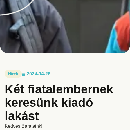
Hírek
2024-04-26
Két fiatalembernek
keresünk kiadó
lakást
Kedves Barátaink!