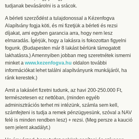
tudjanak bevásárolni is a srácok.
A bérleti szerződést a tulajdonossal a Kézenfogva
Alapítvány fogja köti, és mi fizetjük a bérleti és rezsi
díjakat, ami egyben garancia arra, hogy nem lesz
elmaradás. Ígérjük, hogy a lakásra is fokozottan figyelni
fogunk. (Budapesten már 8 lakást bérlünk támogatott
lakhatásra.) Amennyiben jobban meg szeretnétek ismerni
minket a
www.kezenfogva.hu
oldalon további
információkat lehet találni alapítványunk munkájáról, ha
ránk kerestek.)
Amit a lakásért fizetni tudunk, az havi 200-250.000 Ft,
természetesen ez nettóban, (minden egyéb
adminisztrációs terhet mi intézünk, számla sem kell,
számfejteni is tudja a remek pénzügyesünk, szóval a NAV
felé is minden rendben lesz) + rezsi. (Meg persze a kaució
sem jelent akadályt.)