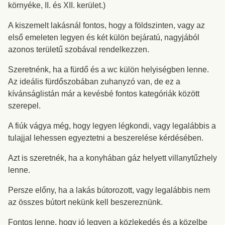
környéke, II. és XII. kerület.)
A kiszemelt lakásnál fontos, hogy a földszinten, vagy az
első emeleten legyen és két külön bejáratú, nagyjából
azonos területű szobával rendelkezzen.
Szeretnénk, ha a fürdő és a wc külön helyiségben lenne.
Az ideális fürdőszobában zuhanyzó van, de ez a
kívánságlistán már a kevésbé fontos kategóriák között
szerepel.
A fiúk vágya még, hogy legyen légkondi, vagy legalábbis a
tulajjal lehessen egyeztetni a beszerelése kérdésében.
Azt is szeretnék, ha a konyhában gáz helyett villanytűzhely
lenne.
Persze előny, ha a lakás bútorozott, vagy legalábbis nem
az összes bútort nekünk kell beszereznünk.
Fontos lenne, hogy jó legyen a közlekedés és a közelbe