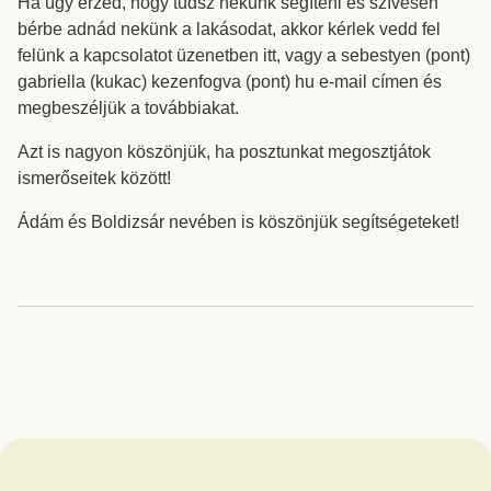
Ha úgy érzed, hogy tudsz nekünk segíteni és szívesen
bérbe adnád nekünk a lakásodat, akkor kérlek vedd fel
felünk a kapcsolatot üzenetben itt, vagy a sebestyen (pont)
gabriella (kukac) kezenfogva (pont) hu e-mail címen és
megbeszéljük a továbbiakat.
Azt is nagyon köszönjük, ha posztunkat megosztjátok
ismerőseitek között!
Ádám és Boldizsár nevében is köszönjük segítségeteket!