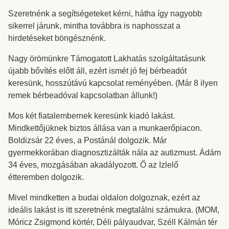
Szeretnénk a segítségeteket kérni, hátha így nagyobb
sikerrel járunk, mintha továbbra is naphosszat a
hirdetéseket böngésznénk.
Nagy örömünkre Támogatott Lakhatás szolgáltatásunk
újabb bővítés előtt áll, ezért ismét jó fej bérbeadót
keresünk, hosszútávú kapcsolat reményében. (Már 8 ilyen
remek bérbeadóval kapcsolatban állunk!)
Mos két fiatalembernek keresünk kiadó lakást.
Mindkettőjüknek biztos állása van a munkaerőpiacon.
Boldizsár 22 éves, a Postánál dolgozik. Már
gyermekkorában diagnosztizálták nála az autizmust. Ádám
34 éves, mozgásában akadályozott. Ő az Izlelő
étteremben dolgozik.
Mivel mindketten a budai oldalon dolgoznak, ezért az
ideális lakást is itt szeretnénk megtalálni számukra. (MOM,
Móricz Zsigmond körtér, Déli pályaudvar, Széll Kálmán tér