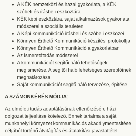
A KÉK nemzetközi és hazai gyakorlata, a KÉK
szóbeli és írásbeli eszköztára
KÉK képi eszköztára, saját alkalmazások gyakorlata,
módszerei a szociális területen
A Képi kommunikáció írásbeli és szóbeli eszközei
Könnyen Érthető Kommunikáció készítési protokollja
Könnyen Érthető Kommunikáció a gyakorlatban
Az ismeretátadás módszerei
A kommunikációt segítői háló lehetőségek
megismerése. A segítői háló lehetséges szereplőinek
meghatározása
Saját kommunikációt segítő háló tervezése, építése
A SZÁMONKÉRÉS MÓDJA:
Az elméleti tudás adaptálásának ellenőrzésére házi
dolgozat teljesítése kötelező. Ennek tartalma a saját
munkahelyi környezet kommunikációs akadálymentesítése
céljából történő átvilágítás és átalakítási javaslattétel.