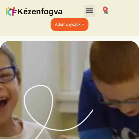
Kézenfogva
0
Adományozok »