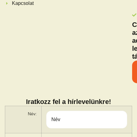
Kapcsolat
C
a
a
l
t
Iratkozz fel a hírlevelünkre!
Név: