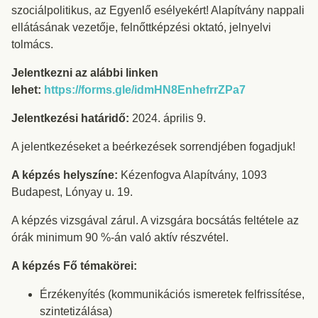
szociálpolitikus, az Egyenlő esélyekért! Alapítvány nappali
ellátásának vezetője, felnőttképzési oktató, jelnyelvi
tolmács.
Jelentkezni az alábbi linken
lehet:
https://forms.gle/idmHN8EnhefrrZPa7
Jelentkezési határidő:
2024. április 9.
A jelentkezéseket a beérkezések sorrendjében fogadjuk!
A képzés helyszíne:
Kézenfogva Alapítvány, 1093
Budapest, Lónyay u. 19.
A képzés vizsgával zárul. A vizsgára bocsátás feltétele az
órák minimum 90 %-án való aktív részvétel.
A képzés Fő témakörei:
Érzékenyítés (kommunikációs ismeretek felfrissítése,
szintetizálása)