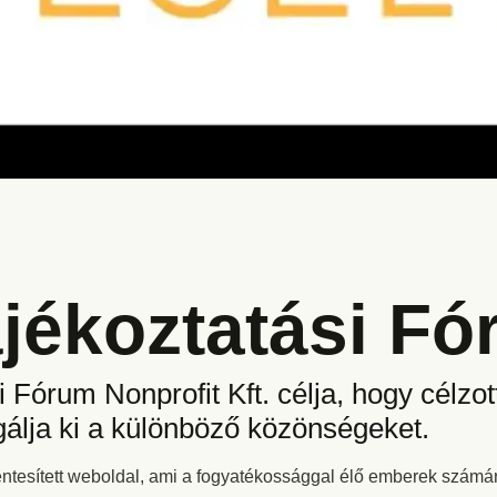
ájékoztatási F
i Fórum Nonprofit Kft. célja, hogy célzo
gálja ki a különböző közönségeket.
tesített weboldal, ami a fogyatékossággal élő emberek számára