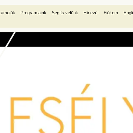
zámolók
Programjaink
Segíts velünk
Hírlevél
Fiókom
Engl