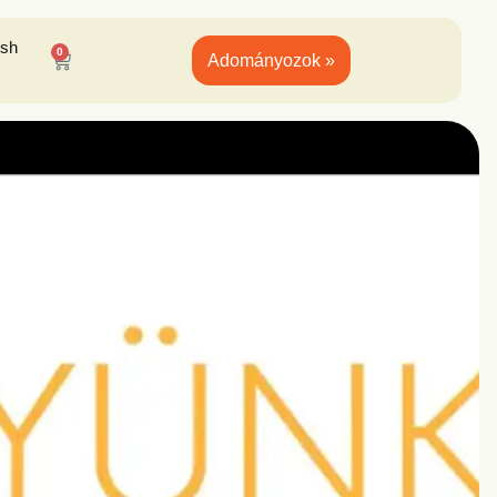
ish
0
Adományozok »