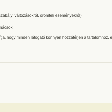
gszabályi változásokról, örömteli eseményekről)
anácsok.
ítja, hogy minden látogató könnyen hozzáférjen a tartalomhoz, e