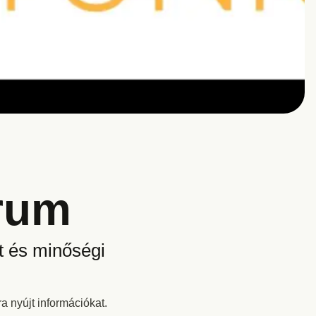
órum
tt és minőségi
 nyújt információkat.