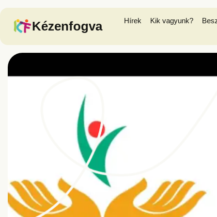
Hírek
Kik vagyunk?
Bes
Kézenfogva