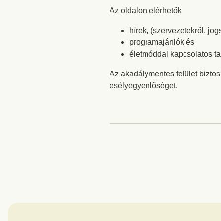
Az oldalon elérhetők
hírek, (szervezetekről, jo
programajánlók és
életmóddal kapcsolatos t
Az akadálymentes felület biztos
esélyegyenlőséget.