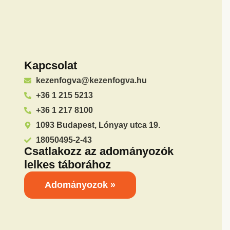
Kapcsolat
kezenfogva@kezenfogva.hu
+36 1 215 5213
+36 1 217 8100
1093 Budapest, Lónyay utca 19.
18050495-2-43
Csatlakozz az adományozók
lelkes táborához
Adományozok »