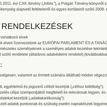
011. évi CXII. törvény („Infotv.”), a Polgári Törvény-könyvről sz
nység alapvető feltételeiről és egyes korlátairól szóló 2008. évi
S RENDELKEZÉSEK
 vonatkozó elvek
nek elveit Szervezetünk az EURÓPAI PARLAMENT ÉS A TANÁ
ermészetes személyeknek a személyes adatok kezelése tekinteté
 szóló rendelete (általános adatvédelmi rendelet) (továbbiakban
:
ességesen, valamint az érintett számára átlátható módon végezz
, egyértelmű és jogszerű célból kezeljük („célhoz kötöttség”);
zelés céljai szempontjából megfelelő és relevánsak legyen, és 
tokat kezeljük („adattakarékosság”);
ezelt adatok pontosnak és szükség esetén naprakészek legyene