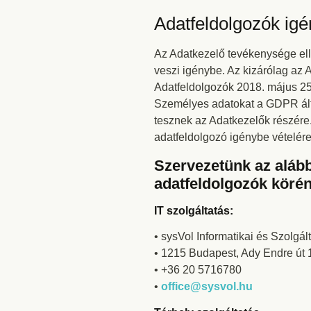
Adatfeldolgozók igé
Az Adatkezelő tevékenysége ell
veszi igénybe. Az kizárólag az A
Adatfeldolgozók 2018. május 25. 
Személyes adatokat a GDPR által 
tesznek az Adatkezelők részére.
adatfeldolgozó igénybe vételére
Szervezetünk az alább
adatfeldolgozók körén
IT szolgáltatás:
• sysVol Informatikai és Szolgált
• 1215 Budapest, Ady Endre út 10
• +36 20 5716780
•
office@sysvol.hu