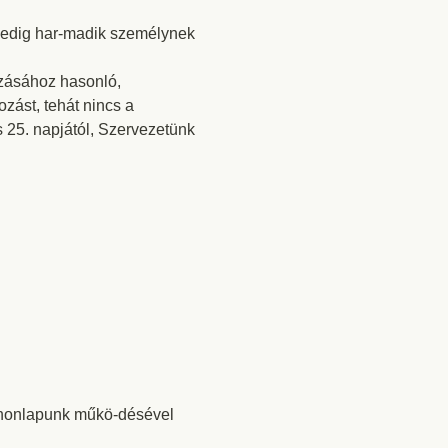
pedig har-madik személynek
ozásához hasonló,
zást, tehát nincs a
 25. napjától, Szervezetünk
e honlapunk műkö-désével