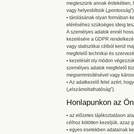
megteszünk annak érdekében, ho
vagy helyesbítsük („pontosság”)
• tárolásának olyan formában ke
eléréséhez szükséges ideig tesz
A személyes adatok ennél hossz
kezelésére a GDPR rendelkezése
vagy statisztikai célból kerül m
megfelelő technikai és szervezés
• kezelését oly módon végezzük
személyes adatok megfelelő bizt
megsemmisítésével vagy károsodá
• Az adatkezelő felel azért, ho
(„elszámoltathatóság”).
Honlapunkon az Ön 
• az előzetes tájékoztatáson a
célhoz kötötten kezeljük, azaz gy
• egyes esetekben adatainak kez