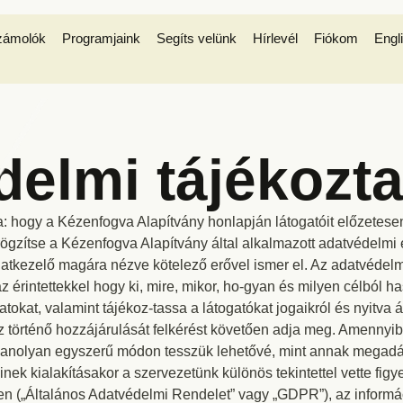
zámolók
Programjaink
Segíts velünk
Hírlevél
Fiókom
Engl
elmi tájékozta
a: hogy a Kézenfogva Alapítvány honlapján látogatóit előzetese
 rögzítse a Kézenfogva Alapítvány által alkalmazott adatvédelmi 
atkezelő magára nézve kötelező erővel ismer el. Az adatvédelmi
 érintettekkel hogy ki, mire, mikor, ho-gyan és milyen célból ha
tokat, valamint tájékoz-tassa a látogatókat jogaikról és nyitva á
z történő hozzájárulását felkérést követően adja meg. Amennyi
yanolyan egyszerű módon tesszük lehetővé, mint annak megadá
nek kialakításakor a szervezetünk különös tekintettel vette fi
 („Általános Adatvédelmi Rendelet” vagy „GDPR”), az informác