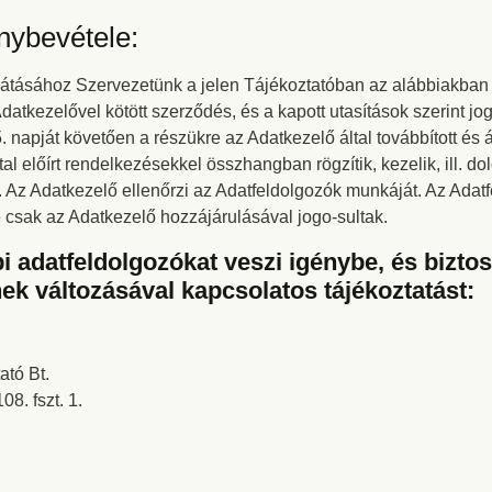
nybevétele:
átásához Szervezetünk a jelen Tájékoztatóban az alábbiakban n
datkezelővel kötött szerződés, és a kapott utasítások szerint jog
napját követően a részükre az Adatkezelő által továbbított és ál
előírt rendelkezésekkel összhangban rögzítik, kezelik, ill. dolg
 Az Adatkezelő ellenőrzi az Adatfeldolgozók munkáját. Az Adat
 csak az Adatkezelő hozzájárulásával jogo-sultak.
i adatfeldolgozókat veszi igénybe, és bizto
ek változásával kapcsolatos tájékoztatást:
ató Bt.
8. fszt. 1.