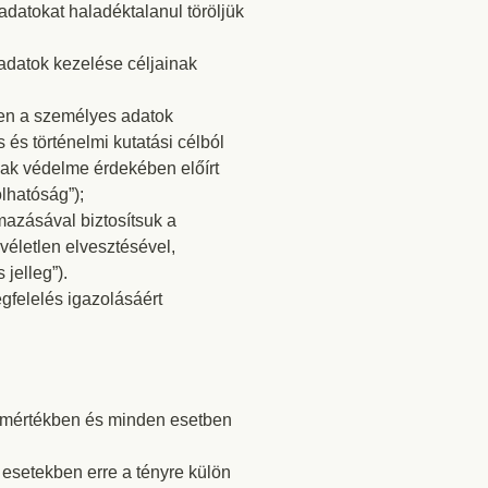
datokat haladéktalanul töröljük
 adatok kezelése céljainak
ben a személyes adatok
s történelmi kutatási célból
inak védelme érdekében előírt
lhatóság”);
mazásával biztosítsuk a
véletlen elvesztésével,
jelleg”).
gfelelés igazolásáért
s mértékben és minden esetben
 esetekben erre a tényre külön