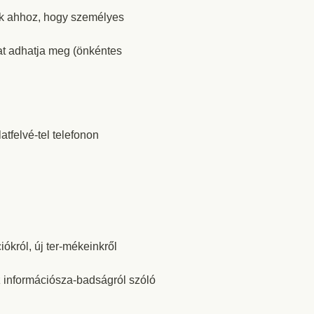
nak ahhoz, hogy személyes
at adhatja meg (önkéntes
tfelvé-tel telefonon
iókról, új ter-mékeinkről
z információsza-badságról szóló