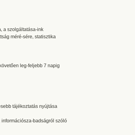
 a szolgáltatása-ink
ság méré-sére, statisztika
követően leg-feljebb 7 napig
sebb tájékoztatás nyújtása
z információsza-badságról szóló