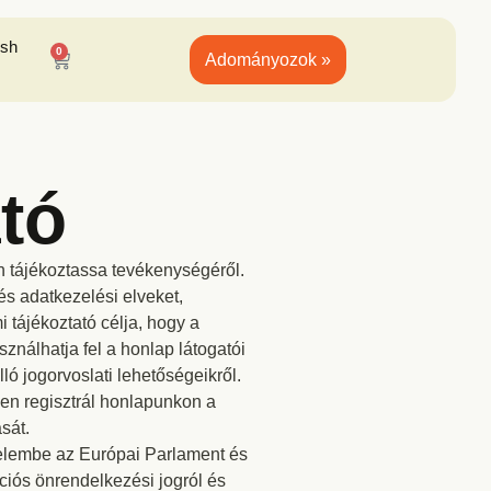
ish
0
Adományozok »
tó
n tájékoztassa tevékenységéről.
és adatkezelési elveket,
 tájékoztató célja, hogy a
sználhatja fel a honlap látogatói
lló jogorvoslati lehetőségeikről.
ben regisztrál honlapunkon a
sát.
gyelembe az Európai Parlament és
iós önrendelkezési jogról és