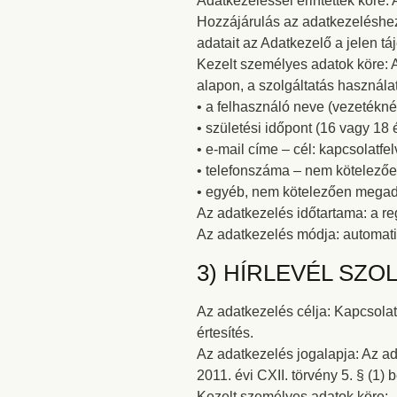
Adatkezeléssel érintettek köre: 
Hozzájárulás az adatkezeléshez
adatait az Adatkezelő a jelen tá
Kezelt személyes adatok köre: 
alapon, a szolgáltatás használ
• a felhasználó neve (vezetéknév
• születési időpont (16 vagy 18
• e-mail címe – cél: kapcsolatfel
• telefonszáma – nem kötelezően
• egyéb, nem kötelezően megadan
Az adatkezelés időtartama: a reg
Az adatkezelés módja: automati
3) HÍRLEVÉL SZO
Az adatkezelés célja: Kapcsolatfe
értesítés.
Az adatkezelés jogalapja: Az ad
2011. évi CXII. törvény 5. § (1)
Kezelt személyes adatok köre: