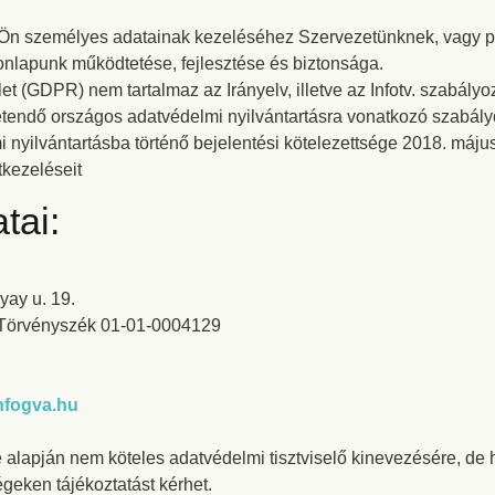
az Ön személyes adatainak kezeléséhez Szervezetünknek, vagy 
onlapunk működtetése, fejlesztése és biztonsága.
et (GDPR) nem tartalmaz az Irányelv, illetve az Infotv. szabály
etendő országos adatvédelmi nyilvántartásra vonatkozó szabályo
nyilvántartásba történő bejelentési kötelezettsége 2018. május
tkezeléseit
tai:
yay u. 19.
i Törvényszék 01-01-0004129
fogva.hu
alapján nem köteles adatvédelmi tisztviselő kinevezésére, d
égeken tájékoztatást kérhet.