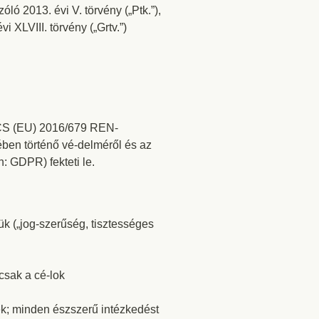
óló 2013. évi V. törvény („Ptk.”),
 XLVIII. törvény („Grtv.”)
CS (EU) 2016/679 REN-
ben történő vé-delméről és az
: GDPR) fekteti le.
ük („jog-szerűség, tisztességes
csak a cé-lok
k; minden észszerű intézkedést