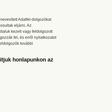
evesített Adatfel-dolgozókat
osultak eljárni. Az
taluk kezelt vagy feldolgozott
ozzák fel, és erről nyilatkozatot
feldolgozók további
sítjuk honlapunkon az