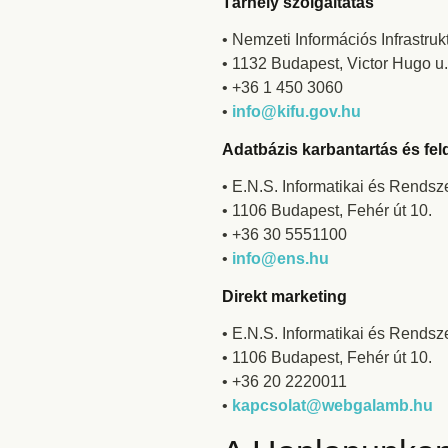
Tárhely szolgáltatás
• Nemzeti Információs Infrastru
• 1132 Budapest, Victor Hugo u.
• +36 1 450 3060
•
info@kifu.gov.hu
Adatbázis karbantartás és fel
• E.N.S. Informatikai és Rendsze
• 1106 Budapest, Fehér út 10.
• +36 30 5551100
•
info@ens.hu
Direkt marketing
• E.N.S. Informatikai és Rendsze
• 1106 Budapest, Fehér út 10.
• +36 20 2220011
•
kapcsolat@webgalamb.hu