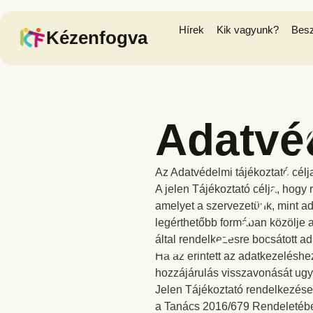
Hírek
Kik vagyunk?
Bes
Kézenfogva
Adatvéd
Az Adatvédelmi tájékoztató célj
A jelen Tájékoztató célja, hogy
amelyet a szervezetünk, mint ad
legérthetőbb formában közölje az
által rendelkezésre bocsátott ada
Ha az érintett az adatkezeléshe
hozzájárulás visszavonását ug
Jelen Tájékoztató rendelkezései
a Tanács 2016/679 Rendeletében