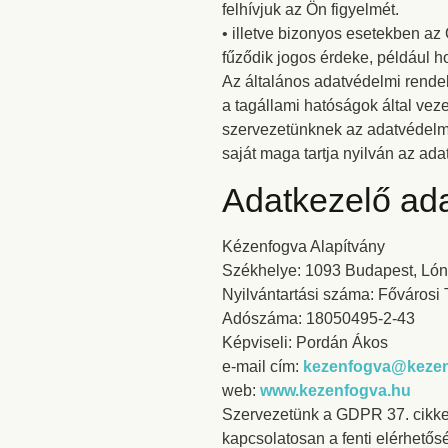
felhívjuk az Ön figyelmét.
• illetve bizonyos esetekben 
fűződik jogos érdeke, például h
Az általános adatvédelmi rendel
a tagállami hatóságok által vez
szervezetünknek az adatvédelmi 
saját maga tartja nyilván az ada
Adatkezelő ada
Kézenfogva Alapítvány
Székhelye: 1093 Budapest, Lón
Nyilvántartási száma: Főváros
Adószáma: 18050495-2-43
Képviseli: Pordán Ákos
e-mail cím:
kezenfogva@kezen
web:
www.kezenfogva.hu
Szervezetünk a GDPR 37. cikke 
kapcsolatosan a fenti elérhetős