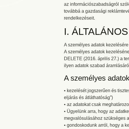
az információszabadságról szóló 2
továbbá a gazdasági reklámtevéke
rendelkezéseit.
I. ÁLTALÁNO
A személyes adatok kezelésére
A személyes adatok kezelésé
DELETE (2016. április 27.) a t
ilyen adatok szabad áramlásáról
A személyes adatok
• kezelését jogszerűen és tiszt
eljárás és átláthatóság”)
• az adatokat csak meghatározott
• Ügyelünk arra, hogy az adatke
megvalósulásához szükséges ada
• gondoskodunk arról, hogy a k