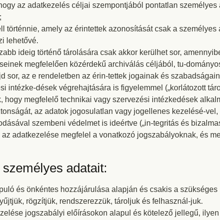
gy az adatkezelés céljai szempontjából pontatlan személyes a
;
ll történnie, amely az érintettek azonosítását csak a személyes
i lehetővé.
abb ideig történő tárolására csak akkor kerülhet sor, amennyi
inek megfelelően közérdekű archiválás céljából, tu-dományos é
ajd sor, az e rendeletben az érin-tettek jogainak és szabadsága
i intézke-dések végrehajtására is figyelemmel („korlátozott táro
, hogy megfelelő technikai vagy szervezési intézkedések alkal
onságát, az adatok jogosulatlan vagy jogellenes kezelésé-vel, 
sával szembeni védelmet is ideértve („in-tegritás és bizalmas 
gy az adatkezelése megfelel a vonatkozó jogszabályoknak, és me
személyes adatait:
lapuló és önkéntes hozzájárulása alapján és csakis a szüksége
űjtjük, rögzítjük, rendszerezzük, tároljuk és felhasznál-juk.
elése jogszabályi előírásokon alapul és kötelező jellegű, ilyen