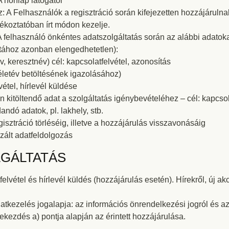
A honlap látogatói
: A Felhasználók a regisztráció során kifejezetten hozzájárul
jékoztatóban írt módon kezelje.
A felhasználó önkéntes adatszolgáltatás során az alábbi adatok
atához azonban elengedhetetlen):
, keresztnév) cél: kapcsolatfelvétel, azonosítás
 életév betöltésének igazolásához)
vétel, hírlevél küldése
 kitöltendő adat a szolgáltatás igénybevételéhez – cél: kapcsola
dó adatok, pl. lakhely, stb.
isztráció törléséig, illetve a hozzájárulás visszavonásáig
zált adatfeldolgozás
LGÁLTATÁS
lvétel és hírlevél küldés (hozzájárulás esetén). Hírekről, új akc
atkezelés jogalapja: az információs önrendelkezési jogról és a
 bekezdés a) pontja alapján az érintett hozzájárulása.