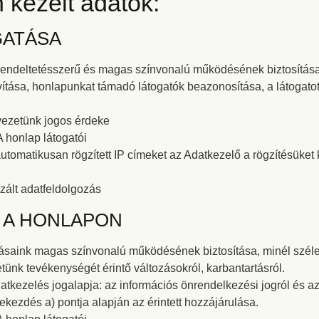
kezelt adatok:
GATÁSA
 rendeltetésszerű és magas színvonalú működésének biztosítása,
tása, honlapunkat támadó látogatók beazonosítása, a látogatott
vezetünk jogos érdeke
A honlap látogatói
utomatikusan rögzített IP címeket az Adatkezelő a rögzítésüket 
zált adatfeldolgozás
Ó A HONLAPON
atásaink magas színvonalú működésének biztosítása, minél széle
tünk tevékenységét érintő változásokról, karbantartásról.
atkezelés jogalapja: az információs önrendelkezési jogról és a
 bekezdés a) pontja alapján az érintett hozzájárulása.