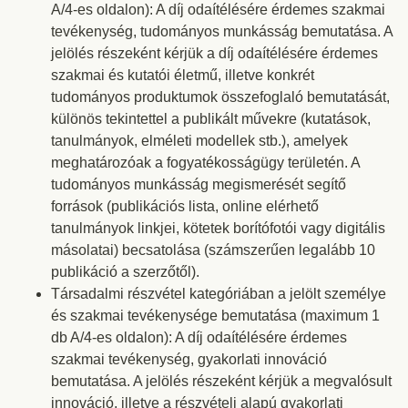
A/4-es oldalon): A díj odaítélésére érdemes szakmai
tevékenység, tudományos munkásság bemutatása. A
jelölés részeként kérjük a díj odaítélésére érdemes
szakmai és kutatói életmű, illetve konkrét
tudományos produktumok összefoglaló bemutatását,
különös tekintettel a publikált művekre (kutatások,
tanulmányok, elméleti modellek stb.), amelyek
meghatározóak a fogyatékosságügy területén. A
tudományos munkásság megismerését segítő
források (publikációs lista, online elérhető
tanulmányok linkjei, kötetek borítófotói vagy digitális
másolatai) becsatolása (számszerűen legalább 10
publikáció a szerzőtől).
Társadalmi részvétel kategóriában a jelölt személye
és szakmai tevékenysége bemutatása (maximum 1
db A/4-es oldalon): A díj odaítélésére érdemes
szakmai tevékenység, gyakorlati innováció
bemutatása. A jelölés részeként kérjük a megvalósult
innováció, illetve a részvételi alapú gyakorlati