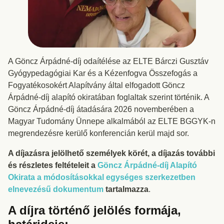
A Göncz Árpádné-díj odaítélése az ELTE Bárczi Gusztáv
Gyógypedagógiai Kar és a Kézenfogva Összefogás a
Fogyatékosokért Alapítvány által elfogadott Göncz
Árpádné-díj alapító okiratában foglaltak szerint történik. A
Göncz Árpádné-díj átadására 2026 novemberében a
Magyar Tudomány Ünnepe alkalmából az ELTE BGGYK-n
megrendezésre kerülő konferencián kerül majd sor.
A díjazásra jelölhető személyek körét, a díjazás további
és részletes feltételeit a
Göncz Árpádné-díj Alapító
Okirata a módosításokkal egységes szerkezetben
elnevezésű dokumentum
tartalmazza
.
A díjra történő jelölés formája,