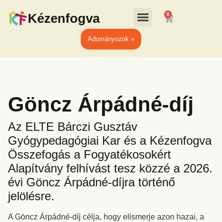
Kézenfogva
0
Adományozok »
Göncz Árpádné-díj
Az ELTE Bárczi Gusztáv
Gyógypedagógiai Kar és a Kézenfogva
Összefogás a Fogyatékosokért
Alapítvány felhívást tesz közzé a 2026.
évi Göncz Árpádné-díjra történő
jelölésre.
A Göncz Árpádné-díj célja, hogy elismerje azon hazai, a