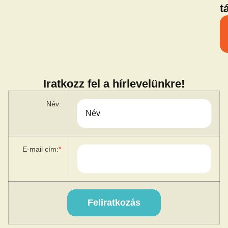
t
Iratkozz fel a hírlevelünkre!
Név:
E-mail cím:
*