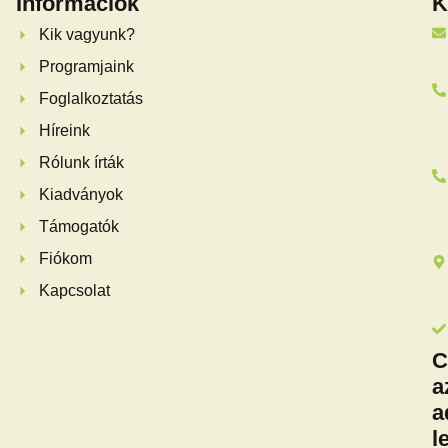
Információk
K
Kik vagyunk?
Programjaink
Foglalkoztatás
Híreink
Rólunk írták
Kiadványok
Támogatók
Fiókom
Kapcsolat
C
a
a
l