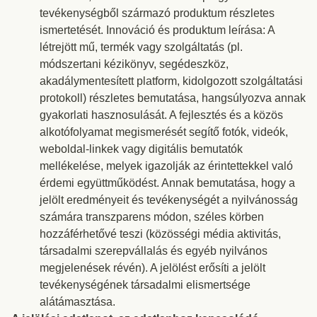
tevékenységből származó produktum részletes
ismertetését. Innováció és produktum leírása: A
létrejött mű, termék vagy szolgáltatás (pl.
módszertani kézikönyv, segédeszköz,
akadálymentesített platform, kidolgozott szolgáltatási
protokoll) részletes bemutatása, hangsúlyozva annak
gyakorlati hasznosulását. A fejlesztés és a közös
alkotófolyamat megismerését segítő fotók, videók,
weboldal-linkek vagy digitális bemutatók
mellékelése, melyek igazolják az érintettekkel való
érdemi együttműködést. Annak bemutatása, hogy a
jelölt eredményeit és tevékenységét a nyilvánosság
számára transzparens módon, széles körben
hozzáférhetővé teszi (közösségi média aktivitás,
társadalmi szerepvállalás és egyéb nyilvános
megjelenések révén). A jelölést erősíti a jelölt
tevékenységének társadalmi elismertsége
alátámasztása.