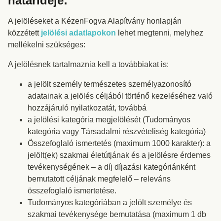
határideje:
A jelöléseket a KézenFogva Alapítvány honlapján
közzétett
jelölési adatlapokon
lehet megtenni, melyhez
mellékelni szükséges:
A jelölésnek tartalmaznia kell a továbbiakat is:
a jelölt személy természetes személyazonosító
adatainak a jelölés céljából történő kezeléséhez való
hozzájáruló nyilatkozatát, továbbá
a jelölési kategória megjelölését (Tudományos
kategória vagy Társadalmi részvételiség kategória)
Összefoglaló ismertetés (maximum 1000 karakter): a
jelölt(ek) szakmai életútjának és a jelölésre érdemes
tevékenységének – a díj díjazási kategóriánként
bemutatott céljának megfelelő – releváns
összefoglaló ismertetése.
Tudományos kategóriában a jelölt személye és
szakmai tevékenysége bemutatása (maximum 1 db