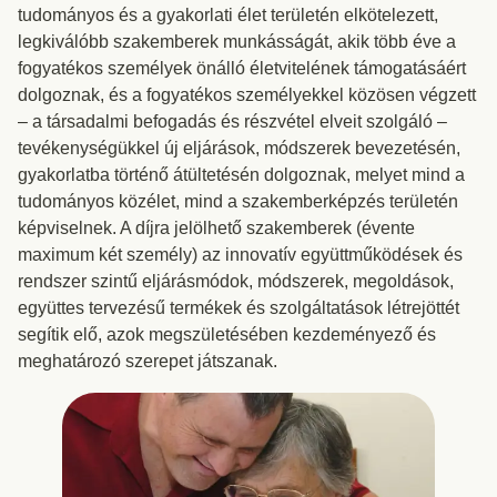
tudományos és a gyakorlati élet területén elkötelezett,
legkiválóbb szakemberek munkásságát, akik több éve a
fogyatékos személyek önálló életvitelének támogatásáért
dolgoznak, és a fogyatékos személyekkel közösen végzett
– a társadalmi befogadás és részvétel elveit szolgáló –
tevékenységükkel új eljárások, módszerek bevezetésén,
gyakorlatba történő átültetésén dolgoznak, melyet mind a
tudományos közélet, mind a szakemberképzés területén
képviselnek. A díjra jelölhető szakemberek (évente
maximum két személy) az innovatív együttműködések és
rendszer szintű eljárásmódok, módszerek, megoldások,
együttes tervezésű termékek és szolgáltatások létrejöttét
segítik elő, azok megszületésében kezdeményező és
meghatározó szerepet játszanak.